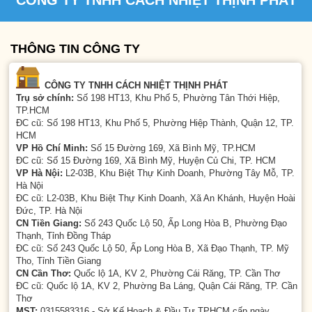
CÔNG TY TNHH CÁCH NHIỆT THỊNH PHÁT
THÔNG TIN CÔNG TY
CÔNG TY TNHH CÁCH NHIỆT THỊNH PHÁT
Trụ sở chính:
Số 198 HT13, Khu Phố 5, Phường Tân Thới Hiệp,
TP.HCM
ĐC cũ: Số 198 HT13, Khu Phố 5, Phường Hiệp Thành, Quận 12, TP.
HCM
VP Hồ Chí Minh:
Số 15 Đường 169, Xã Bình Mỹ, TP.HCM
ĐC cũ: Số 15 Đường 169, Xã Bình Mỹ, Huyện Củ Chi, TP. HCM
VP Hà Nội:
L2-03B, Khu Biệt Thự Kinh Doanh, Phường Tây Mỗ, TP.
Hà Nội
ĐC cũ: L2-03B, Khu Biệt Thự Kinh Doanh, Xã An Khánh, Huyện Hoài
Đức, TP. Hà Nội
CN Tiền Giang:
Số 243 Quốc Lộ 50, Ấp Long Hòa B, Phường Đạo
Thạnh, Tỉnh Đồng Tháp
ĐC cũ: Số 243 Quốc Lộ 50, Ấp Long Hòa B, Xã Đạo Thạnh, TP. Mỹ
Tho, Tỉnh Tiền Giang
CN Cần Thơ:
Quốc lộ 1A, KV 2, Phường Cái Răng, TP. Cần Thơ
ĐC cũ: Quốc lộ 1A, KV 2, Phường Ba Láng, Quận Cái Răng, TP. Cần
Thơ
MST:
0315583316 - Sở Kế Hoạch & Đầu Tư TPHCM cấp ngày