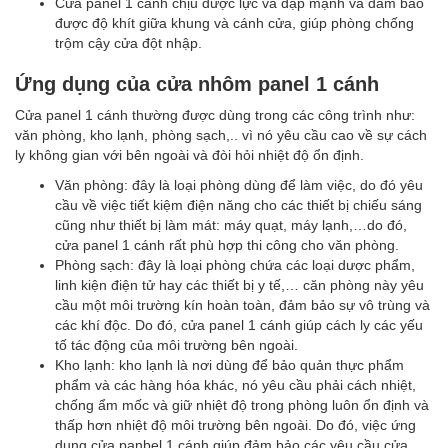
Cửa panel 1 cánh chịu được lực va đập mạnh và đảm bảo
được độ khít giữa khung và cánh cửa, giúp phòng chống
trộm cậy cửa đột nhập.
Ứng dụng của cửa nhôm panel 1 cánh
Cửa panel 1 cánh thường được dùng trong các công trình như:
văn phòng, kho lạnh, phòng sạch,.. vì nó yêu cầu cao về sự cách
ly không gian với bên ngoài và đòi hỏi nhiệt độ ổn định.
Văn phòng: đây là loại phòng dùng để làm việc, do đó yêu
cầu về việc tiết kiệm điện năng cho các thiết bị chiếu sáng
cũng như thiết bị làm mát: máy quạt, máy lạnh,…do đó,
cửa panel 1 cánh rất phù hợp thi công cho văn phòng.
Phòng sạch: đây là loại phòng chứa các loại dược phẩm,
linh kiện điện tử hay các thiết bị y tế,… căn phòng này yêu
cầu một môi trường kín hoàn toàn, đảm bảo sự vô trùng và
các khí độc. Do đó, cửa panel 1 cánh giúp cách ly các yếu
tố tác động của môi trường bên ngoài.
Kho lạnh: kho lạnh là nơi dùng để bảo quản thực phẩm
phẩm và các hàng hóa khác, nó yêu cầu phải cách nhiệt,
chống ẩm mốc và giữ nhiệt độ trong phòng luôn ổn định và
thấp hơn nhiệt độ môi trường bên ngoài. Do đó, việc ứng
dụng cửa panbel 1 cánh giúp đảm bảo các yêu cầu cửa