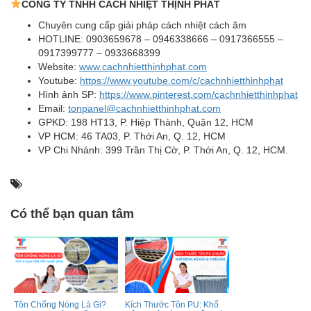
CÔNG TY TNHH CÁCH NHIỆT THỊNH PHÁT
Chuyên cung cấp giải pháp cách nhiệt cách âm
HOTLINE: 0903659678 – 0946338666 – 0917366555 –
0917399777 – 0933668399
Website:
www.cachnhietthinhphat.com
Youtube:
https://www.youtube.com/c/cachnhietthinhphat
Hình ảnh SP:
https://www.pinterest.com/cachnhietthinhphat
Email:
tonpanel@cachnhietthinhphat.com
GPKD: 198 HT13, P. Hiệp Thành, Quận 12, HCM
VP HCM: 46 TA03, P. Thới An, Q. 12, HCM
VP Chi Nhánh: 399 Trần Thị Cờ, P. Thới An, Q. 12, HCM.
Có thể bạn quan tâm
Tôn Chống Nóng Là Gì?
Kích Thước Tôn PU: Khổ