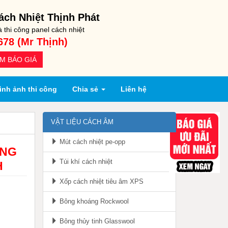
ch Nhiệt Thịnh Phát
thi công panel cách nhiệt
678 (Mr Thịnh)
M BÁO GIÁ
ình ảnh thi công
Chia sẻ
Liên hệ
VẬT LIỆU CÁCH ÂM
Mút cách nhiệt pe-opp
ỐNG
Túi khí cách nhiệt
H
Xốp cách nhiệt tiêu âm XPS
Bông khoáng Rockwool
Bông thủy tinh Glasswool