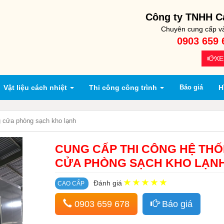
Công ty TNHH Cá
Chuyên cung cấp và 
0903 659 
XE
Vật liệu cách nhiệt
Thi công công trình
Báo giá
H
g cửa phòng sạch kho lạnh
CUNG CẤP THI CÔNG HỆ TH
CỬA PHÒNG SẠCH KHO LẠN
Đánh giá
CAO CẤP
0903 659 678
Báo giá