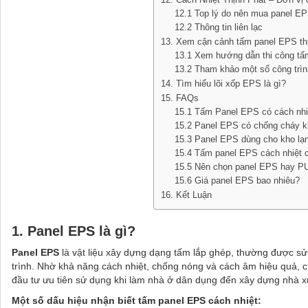
12.1 Top lý do nên mua panel EPS
12.2 Thông tin liên lạc
13. Xem cận cảnh tấm panel EPS th
13.1 Xem hướng dẫn thi công tấ
13.2 Tham khảo một số công trìn
14. Tìm hiểu lõi xốp EPS là gì?
15. FAQs
15.1 Tấm Panel EPS có cách nhi
15.2 Panel EPS có chống cháy 
15.3 Panel EPS dùng cho kho l
15.4 Tấm panel EPS cách nhiệt 
15.5 Nên chọn panel EPS hay P
15.6 Giá panel EPS bao nhiêu?
16. Kết Luận
1. Panel EPS là gì?
Panel EPS
là vật liệu xây dựng dạng tấm lắp ghép, thường được s
trình. Nhờ khả năng cách nhiệt, chống nóng và cách âm hiệu quả, 
đầu tư ưu tiên sử dụng khi làm nhà ở dân dụng đến xây dựng nhà 
Một số dấu hiệu nhận biết tấm panel EPS cách nhiệt: