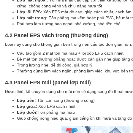
Lớp mặt ngoài:
Tôn mạ màu cao cấp với thiết kế sóng lớn xe
cứng, chống cong vênh và chịu nắng mưa tốt
Lớp lõi EPS:
Xốp EPS mật độ cao, giúp cách nhiệt, cách âm 
Lớp mặt trong:
Tôn phẳng mạ kẽm hoặc phủ PVC, bề mặt trơ
Phù hợp làm tường bao ngoài nhà xưởng, nhà tiền chế…
4.2 Panel EPS vách trong (thường dùng)
Loại này dùng cho không gian bên trong nên cấu tạo đơn giản hơn.
Cấu tạo gồm 2 mặt tôn mạ màu + lõi xốp EPS cách nhiệt
Bề mặt tôn thường phẳng hoặc được cán gân nhẹ giúp tăng 
Trọng lượng nhẹ, dễ thi công, giá hợp lý
Thường dùng làm vách ngăn, phòng làm việc, khu vực bên tr
4.3 Panel EPS mái (panel lợp mái)
Được thiết kế chuyên dùng cho mái nên có dạng sóng để thoát nước
Lớp trên:
Tôn cán sóng (thường 5 sóng)
Lớp giữa:
Xốp EPS cách nhiệt
Lớp dưới:
Tôn phẳng mạ màu
Giúp chống nóng hiệu quả, giảm tiếng ồn khi mưa và tăng độ