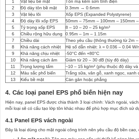
1
Vật liệu bề mặt
Tôn mạ kẽm sơn tĩnh điện
2
Độ dày tôn bề mặt
0.3mm → 0.6mm
3
Vật liệu lõi
Xốp EPS (Expanded Polystyrene)
4
Độ dày lõi xốp EPS
50mm – 75mm – 100mm – 150mm 
5
Tỷ trọng xốp EPS
8 – 10 – 20 – 25 kg/m³
6
Chiều rộng hữu dụng
0.95m – 1m – 1.15m
7
Chiều dài
Theo yêu cầu (thông thường từ 2m 
8
Khả năng cách nhiệt
Hệ số dẫn nhiệt: λ = 0.036 – 0.04 W
9
Khả năng chịu nhiệt
-50°C đến +80°C
10
Khả năng cách âm
Giảm từ 20 – 30 dB (tùy độ dày)
11
Trọng lượng tấm
~10 – 15 kg/m² (phụ thuộc độ dày và 
12
Màu sắc phổ biến
Trắng sữa, vân gỗ, xanh ngọc, xanh
13
Kiểu bề mặt
Cán gân hoặc phẳng
4. Các loại panel EPS phổ biến hiện nay
Hiện nay, panel EPS được chia thành 3 loại chính: Vách ngoài, vách
mỗi loại sẽ có cấu tạo lớp tôn khác nhau để phù hợp mục đích sử d
4.1 Panel EPS vách ngoài
Đây là loại dùng cho mặt ngoài công trình nên yêu cầu độ bền cao, c