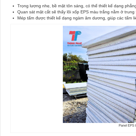
Trọng lượng nhẹ, bề mặt tôn sáng, có thể thiết kế dạng phẳ
Quan sát mặt cắt sẽ thấy lõi xốp EPS màu trắng nằm ở trung
Mép tấm được thiết kế dạng ngàm âm dương, giúp các tấm liên
Panel EPS l